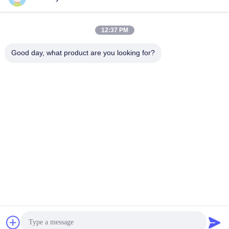
12:37 PM
Быстрый контакт
Good day, what product are you looking for?
Телефон
86-13306185967
Электронная почта
adam@wxhy.com.cn
Адрес
Shitangwan lndustrial парка, города Уси, провинция
Цзянсу обл., 214185 КНР
Политика конфиденциальности
|
Карта сайта
Китай хорошо. Качество оцинкованной стали в рулонах
Доставщик. 2011-2025 Wuxi Raymond Steel Co., Ltd. Все. Все
права защищены.