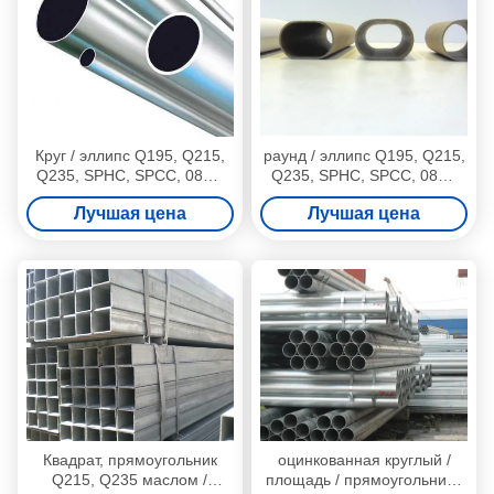
Круг / эллипс Q195, Q215,
раунд / эллипс Q195, Q215,
Q235, SPHC, SPCC, 08Ю,
Q235, SPHC, SPCC, 08Ю,
08Al сварные стальные
08Al сварные стальные
Лучшая цена
Лучшая цена
трубы / трубы
трубы / трубы
Квадрат, прямоугольник
оцинкованная круглый /
Q215, Q235 маслом /
площадь / прямоугольник /