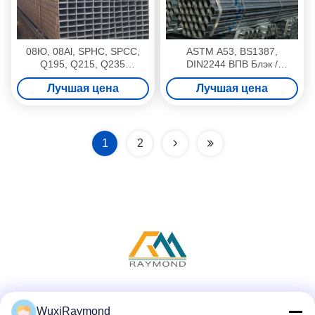
08Ю, 08Al, SPHC, SPCC,
ASTM A53, BS1387,
Q195, Q215, Q235
DIN2244 ВПВ Блэк /
оцинкованная / нефти с
оцинкованная / нефти с
Лучшая цена
Лучшая цена
покрытием сварные
покрытием ГБ сварные
стальные трубы / трубы
стальные трубы / трубки
1
2
Социальные сети
WuxiRaymond