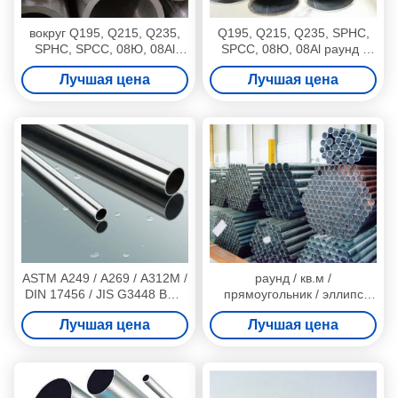
вокруг Q195, Q215, Q235,
Q195, Q215, Q235, SPHC,
SPHC, SPCC, 08Ю, 08Al
SPCC, 08Ю, 08Al раунд /
оцинкованная сварные
эллипс сварные стальные
Лучшая цена
Лучшая цена
стальные трубы / трубы
трубы / трубы
ASTM A249 / A269 / A312M /
раунд / кв.м /
DIN 17456 / JIS G3448 ВПВ
прямоугольник / эллипс
нержавеющей сварных
оцинкованная, черный цвет
Лучшая цена
Лучшая цена
стальных труб / трубы
ВПВ сварные стальные
трубы / трубы