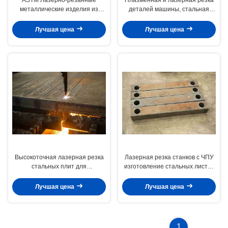
металлические изделия из
деталей машины, стальная
листового металла для
пластина для оборудования
сбалансированных весов и
для нанесения металлических
Лучшая цена
Лучшая цена
компонентов машин
покрытий
Высокоточная лазерная резка
Лазерная резка станков с ЧПУ
стальных плит для
изготовление стальных листов
металлорежущих машин и
ASTM / GB / JIS стандарт для
промышленных оборудований
металлообрабатывающих
Лучшая цена
Лучшая цена
машин
1