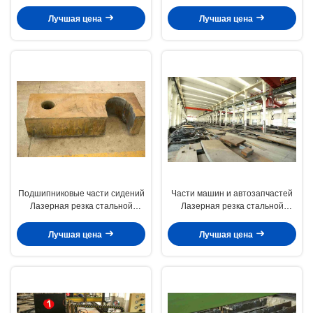
стальных плит и стальных
металлического листа углерода
стержней
Лучшая цена
Лучшая цена
Подшипниковые части сидений
Части машин и автозапчастей
Лазерная резка стальной
Лазерная резка стальной
пластины с порошковым
пластины с обработкой
покрытием и полировкой
формования CNC
Лучшая цена
Лучшая цена