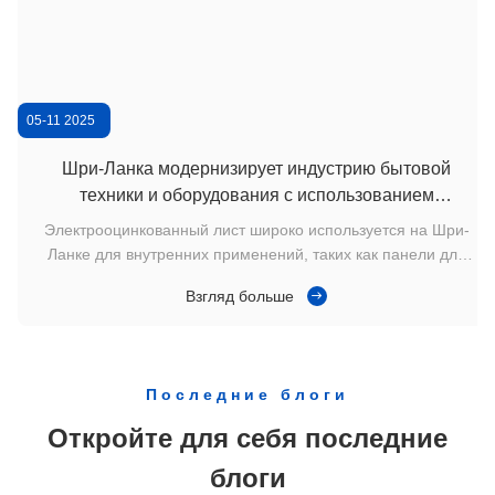
05-11 2025
Шри-Ланка модернизирует индустрию бытовой
техники и оборудования с использованием
высококачественных электрооцинкованных листов
Электрооцинкованный лист широко используется на Шри-
Ланке для внутренних применений, таких как панели для
бытовой техники, электрические шкафы, компоненты
Взгляд больше
внутренней мебели и антикоррозийные аксессуары. Из-за
высокой влажности в стране обычные холоднокатаные
листы часто покрываются следами окисления даже во
время хранения. Чтобы решить эту проблему, мы поставили
Последние блоги
2 контейнера 2×40HQ электрооцинкованного листа (0,4–2,0
мм, 1219 × 2438 мм) с превосходным качеством
Откройте для себя последние
поверхности, совместимым с порошковым покрытием,
блоги
электрофоретическим покрытием и штамповкой. Отзывы о