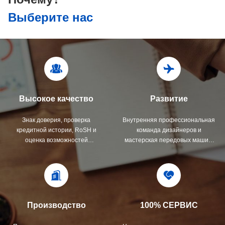
Выберите нас
Высокое качество
Развитие
Знак доверия, проверка
Внутренняя профессиональная
кредитной истории, RoSH и
команда дизайнеров и
оценка возможностей
мастерская передовых машин.
поставщика. Компания имеет
Мы можем сотрудничать, чтобы
строгую систему контроля
разработать продукты, которые
качества и профессиональную
вам нужны.
испытательную лабораторию.
Производство
100% СЕРВИС