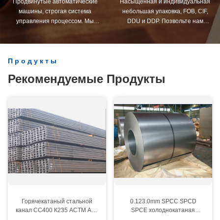
Продвинутые автоматические
Насыщенная и индивидуальная
машины, строгая система
небольшая упаковка, FOB, CIF,
управления процессом. Мы
DDU и DDP. Позвольте нам
можем изготовить все
помочь вам найти лучшее
электрические терминалы за
решение для всех ваших
пределами вашего спроса.
проблем.
Продукты
Рекомендуемые Продукты
Горячекатаный стальной
0.123.0mm SPCC SPCD
канал СС400 К235 АСТМ А36
SPCE холоднокатаная
структурный у
стальная катушка с глубоким