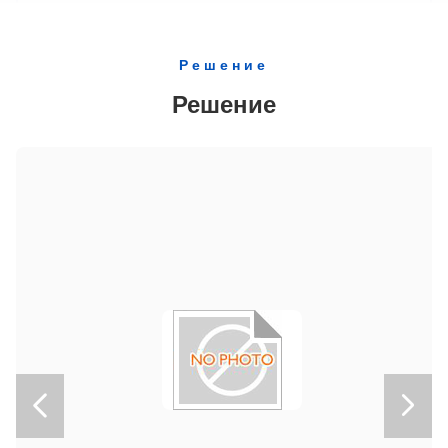
JIS G3101 SS400 ASTM A36 EN10025 S275JR Специально вырезанная стальная I балка
316 304 304L 321 201 202 U-образный канал из нержавеющей стали для строительных и рамных конструкций
Решение
Углерод электрической жары структурировал холоднокатаные основные голубые стальные упаковочные прокладки/полоски
Решение
АСТМ A615 класс 40 класс 60 деформированные стальные стержни для строительства зданий
GB/T 701 Q235A Q235B Q235C АСТМ A510 Стержень из горячекатаной стали
Регулярная спингельная стальная катушка с гальвалюмным покрытием AZ50-AZ180 с шириной 914-1250 мм для изготовления кровельных листов и конструкционных панелей
GB/T 12754 Prepainted цветная стальная катушка с полиэфирным покрытием SMP для кровельных и строительных панелей

