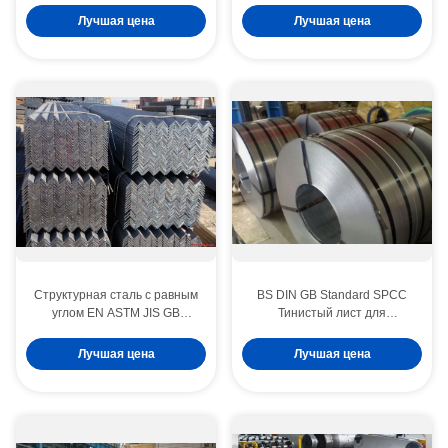
рисунком полная твердость
Лучшая цена
Лучшая цена
и коммерческое качество для
промышленных формов
Структурная сталь с равным
BS DIN GB Standard SPCC
углом EN ASTM JIS GB
Тинистый лист для
Стандартная мягкая
консервированного мяса и
стальная угловая стойка
металлической упаковки
Лучшая цена
Лучшая цена