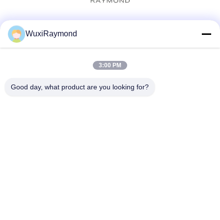
Социальные сети
WuxiRaymond
3:00 PM
Быстрый контакт
Good day, what product are you looking for?
Телефон
86-13306185967
Электронная почта
adam@wxhy.com.cn
Адрес
Shitangwan lndustrial парка, города Уси, провинция
Цзянсу обл., 214185 КНР
Политика конфиденциальности
|
Карта сайта