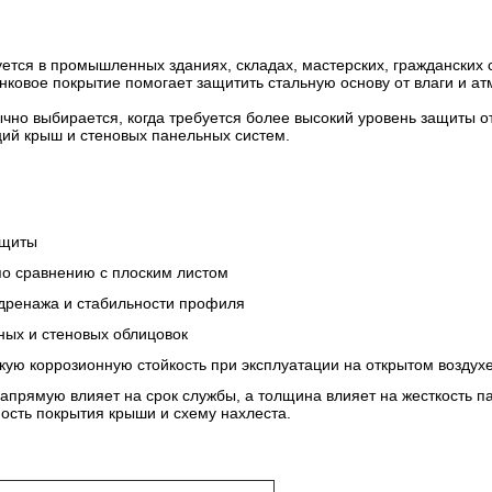
тся в промышленных зданиях, складах, мастерских, гражданских с
инковое покрытие помогает защитить стальную основу от влаги и 
чно выбирается, когда требуется более высокий уровень защиты о
ий крыш и стеновых панельных систем.
ащиты
о сравнению с плоским листом
 дренажа и стабильности профиля
ных и стеновых облицовок
ую коррозионную стойкость при эксплуатации на открытом воздух
апрямую влияет на срок службы, а толщина влияет на жесткость п
сть покрытия крыши и схему нахлеста.