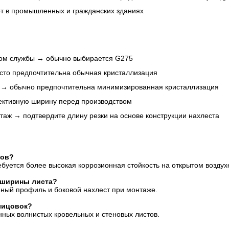
бот в промышленных и гражданских зданиях
ком службы → обычно выбирается G275
сто предпочтительна обычная кристаллизация
 → обычно предпочтительна минимизированная кристаллизация
ективную ширину перед производством
аж → подтвердите длину резки на основе конструкции нахлеста
тов?
ребуется более высокая коррозионная стойкость на открытом воздух
 ширины листа?
нный профиль и боковой нахлест при монтаже.
лицовок?
ных волнистых кровельных и стеновых листов.