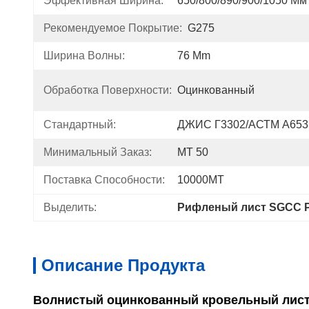
Эффективная Ширина:
650/800/890/900/1050 Мм
Рекомендуемое Покрытие:
G275
Ширина Волны:
76 Mm
Обработка Поверхности:
Оцинкованный
Стандартный:
ДЖИС Г3302/АСТМ А653
Минимальный Заказ:
MT 50
Поставка Способности:
10000МТ
Выделить:
Рифленый лист SGCC P
Описание Продукта
Волнистый оцинкованный кровельный лист S