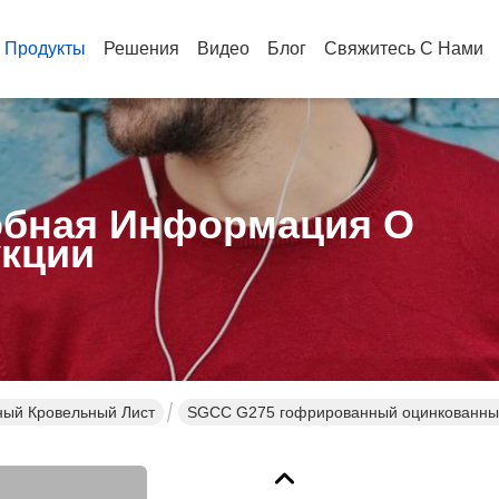
Продукты
Решения
Видео
Блог
Свяжитесь С Нами
бная Информация О
кции
ый Кровельный Лист
SGCC G275 гофрированный оцинкованный 
и заборов