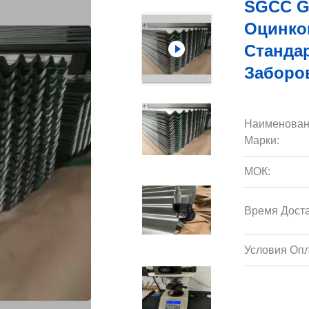
SGCC G
Оцинко
Стандар
Заборо
Наименован
Марки:
МОК:
Время Доста
Условия Опл