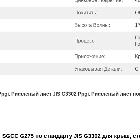
Цинковое Покрытие:
4
Похитить:
О
Высота Волны:
1
Г
Процесс:
Г
Приложение:
К
Упаковывая Детали:
С
pgi
, 
Рифленый лист JIS G3302 Ppgi
, 
Рифленый лист пок
GCC G275 по стандарту JIS G3302 для крыш, ст