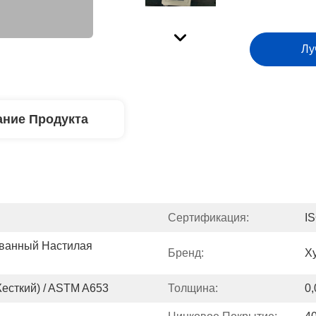
Лу
ние Продукта
Сертификация:
I
ванный Настилая 
Бренд:
Х
сткий) / ASTM A653
Толщина:
0