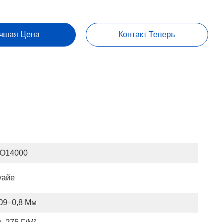
чшая Цена
Контакт Теперь
SO14000
уайе
,09–0,8 Мм