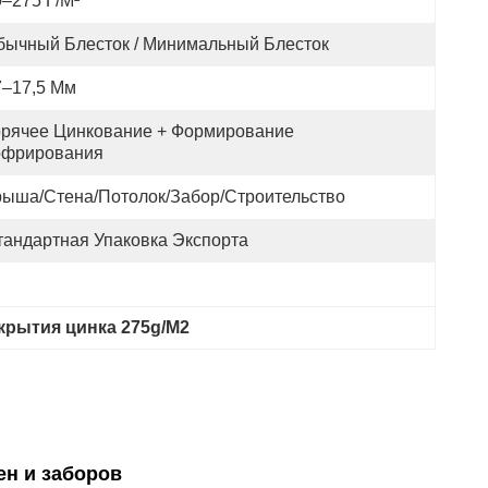
0–275 Г/м²
бычный Блесток / Минимальный Блесток
7–17,5 Мм
орячее Цинкование + Формирование 
офрирования
рыша/Стена/Потолок/Забор/Строительство
тандартная Упаковка Экспорта
рытия цинка 275g/M2
ен и заборов