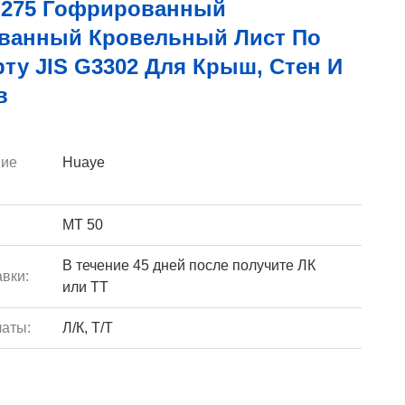
275 Гофрированный
ванный Кровельный Лист По
ту JIS G3302 Для Крыш, Стен И
в
ие
Huaye
МТ 50
В течение 45 дней после получите ЛК
вки:
или ТТ
аты:
Л/К, Т/Т