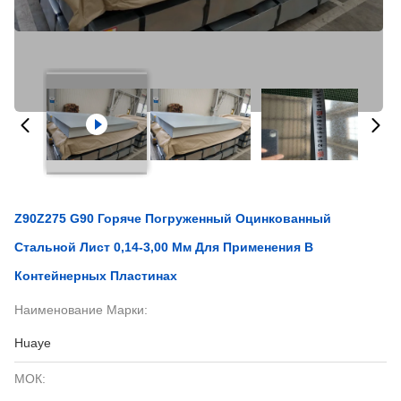
Z90Z275 G90 Горяче Погруженный Оцинкованный
Стальной Лист 0,14-3,00 Мм Для Применения В
Контейнерных Пластинах
Наименование Марки:
Huaye
МОК: