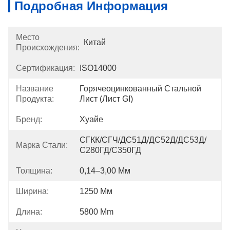
Подробная Информация
Место
Китай
Происхождения:
Сертификация:
ISO14000
Название
Горячеоцинкованный Стальной 
Продукта:
Лист (лист GI)
Бренд:
Хуайе
СГКК/СГЧ/ДС51Д/ДС52Д/ДС53Д/
Марка Стали:
С280ГД/С350ГД
Толщина:
0,14–3,00 Мм
Ширина:
1250 Мм
Длина:
5800 Mm