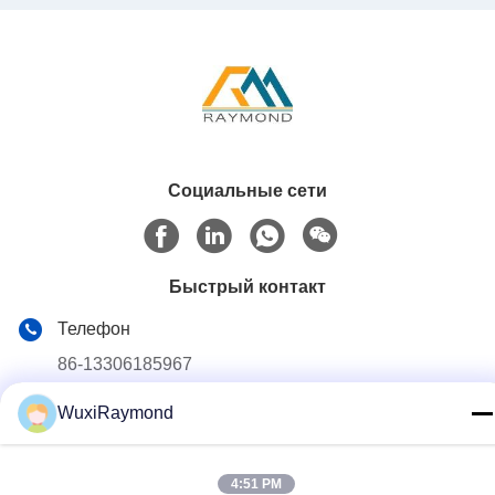
Социальные сети
Быстрый контакт
Телефон
86-13306185967
Электронная почта
WuxiRaymond
adam@wxhy.com.cn
Адрес
4:51 PM