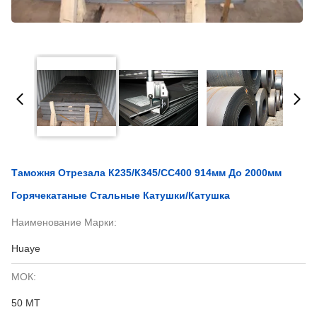
Таможня Отрезала К235/К345/СС400 914мм До 2000мм
Горячекатаные Стальные Катушки/катушка
Наименование Марки:
Huaye
МОК:
50 MT