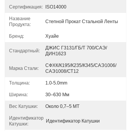
Сертификация:
ISO14000
Название
Степной Прокат Стальной Ленты
Продукта:
Бренд:
Хуайе
ДЖИС Г3131/ГБ/Т 700/САЭ/
Стандартный:
ДИН1623
СФХК/К195/К235/К345/САЭ1006/
Марка Стали:
САЭ1008/СТ12
Толщина:
1.0-5.0mm
Ширина:
30–630 Мм
Вес Катушки:
Около 0,7–5 МТ
Идентификатор
Идентификатор Катушки
Катушки: