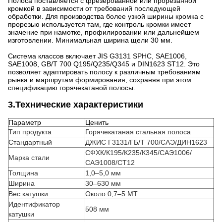
Полоса поставляется с фрезерованной или прорезанной
кромкой в ​​зависимости от требований последующей
обработки. Для производства более узкой ширины кромка с
прорезью используется там, где контроль кромки имеет
значение при намотке, профилировании или дальнейшем
изготовлении. Минимальная ширина щели 30 мм.
Система классов включает JIS G3131 SPHC, SAE1006,
SAE1008, GB/T 700 Q195/Q235/Q345 и DIN1623 ST12. Это
позволяет адаптировать полосу к различным требованиям
рынка и маршрутам формирования, сохраняя при этом
спецификацию горячекатаной полосы.
3.Технические характеристики
Параметр
Ценить
Тип продукта
Горячекатаная стальная полоса
Стандартный
ДЖИС Г3131/ГБ/Т 700/САЭ/ДИН1623
СФХК/К195/К235/К345/САЭ1006/
Марка стали
САЭ1008/СТ12
Толщина
1,0–5,0 мм
Ширина
30–630 мм
Вес катушки
Около 0,7–5 МТ
Идентификатор
508 мм
катушки